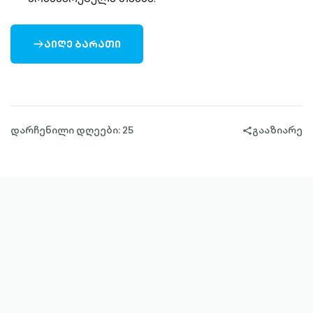
ᲐᲘᲦᲔ ᲑᲐᲠᲐᲗᲘ
ARROW-
RIGHT-
OUTLINED
დარჩენილი დღეები: 25
გააზიარე
share-
filled