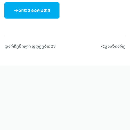
ᲐᲘᲦᲔ ᲑᲐᲠᲐᲗᲘ
ARROW-
RIGHT-
OUTLINED
დარჩენილი დღეები: 23
გააზიარე
share-
filled