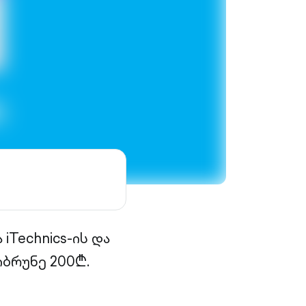
ა
iTechnics
-ის და
იბრუნე 200₾.