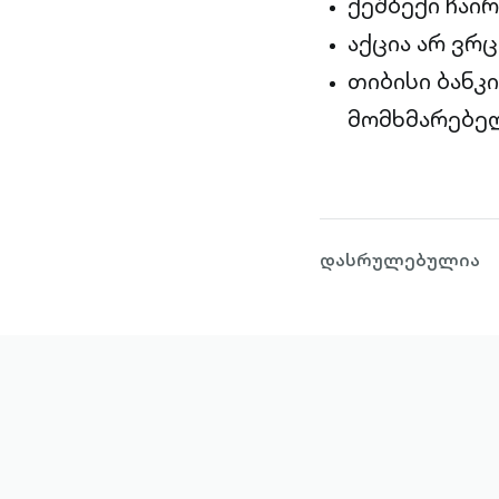
ქეშბექი ჩაი
აქცია არ ვრ
თიბისი ბანკ
მომხმარებელ
დასრულებულია