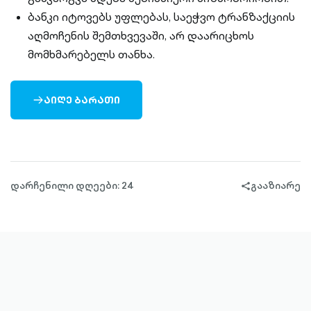
ბანკი იტოვებს უფლებას, საეჭვო ტრანზაქციის
აღმოჩენის შემთხვევაში, არ დაარიცხოს
მომხმარებელს თანხა.
ᲐᲘᲦᲔ ᲑᲐᲠᲐᲗᲘ
ARROW-
RIGHT-
OUTLINED
დარჩენილი დღეები: 24
გააზიარე
share-
filled