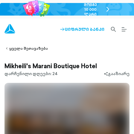
ᲛᲝᲘᲒᲔ
chevron-
10 000
ᲚᲐᲠᲘ
right-
outlined
SEARCH-
BURG
ᲪᲘᲤᲠᲣᲚᲘ ᲑᲐᲜᲙᲘ
ARROW-
lined
OUTLINED
MEN
RIGHT-
ALT
ight-
OUTLINED
OUTL
vron-
ყველა შეთავაზება
Mikheili's Marani Boutique Hotel
დარჩენილი დღეები: 24
გააზიარე
share-
filled