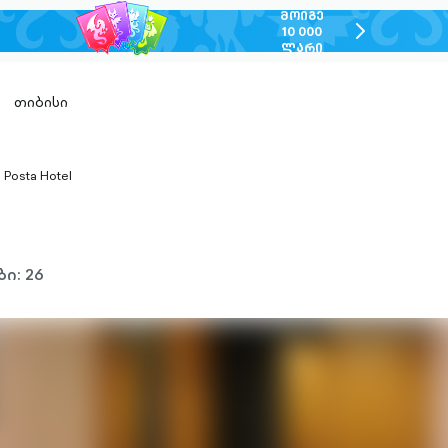
ᲛᲝᲘᲒᲔ
chevron-
10 000
ᲚᲐᲠᲘ
right-
outlined
თიბისი
Posta Hotel
hevron-
ight-
utlined
ი: 26