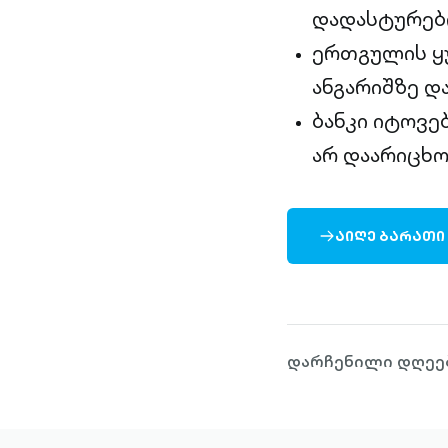
დადასტურები
ერთგულის ყუ
ანგარიშზე დ
ბანკი იტოვე
არ დაარიცხო
ᲐᲘᲦᲔ ᲑᲐᲠᲐᲗᲘ
ARROW-
RIGHT-
OUTLINED
დარჩენილი დღეებ