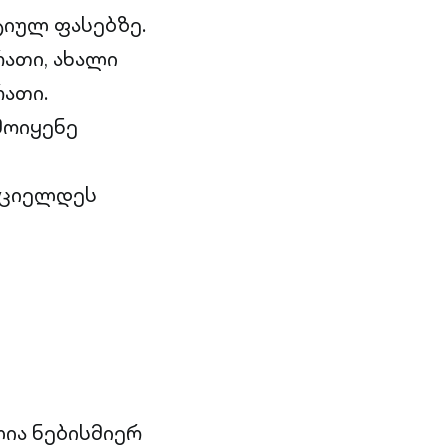
ტიულ ფასებზე.
ათი, ახალი
ათი.
მოიყენე
რციელდეს
ს
ია ნებისმიერ