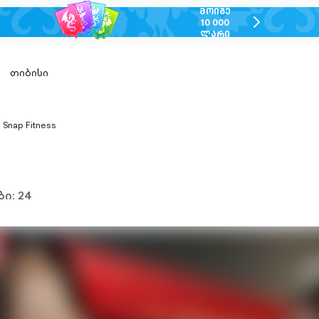
ᲛᲝᲘᲒᲔ
chevron-
10 000
ᲚᲐᲠᲘ
right-
outlined
თიბისი
Snap Fitness
hevron-
ight-
utlined
ი: 24