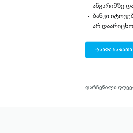
ანგარიშზე დ
ბანკი იტოვე
არ დაარიცხო
ᲐᲘᲦᲔ ᲑᲐᲠᲐᲗᲘ
ARROW-
RIGHT-
OUTLINED
დარჩენილი დღეებ