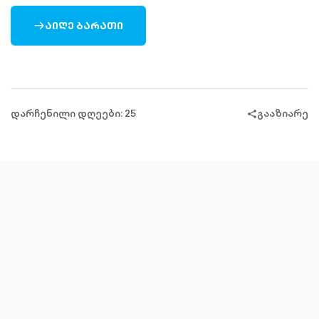
ᲐᲘᲦᲔ ᲑᲐᲠᲐᲗᲘ
ARROW-
RIGHT-
OUTLINED
დარჩენილი დღეები: 25
გააზიარე
share-
filled